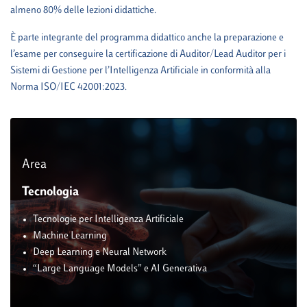
almeno 80% delle lezioni didattiche.
È parte integrante del programma didattico anche la preparazione e
l’esame per conseguire la certificazione di Auditor/Lead Auditor per i
Sistemi di Gestione per l’Intelligenza Artificiale in conformità alla
Norma ISO/IEC 42001:2023.
Area
Tecnologia
Tecnologie per Intelligenza Artificiale
Machine Learning
Deep Learning e Neural Network
“Large Language Models” e AI Generativa