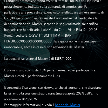
I candidati ammessi saranno avvertiti tramite l’utilizzo dell’indirizzo di
posta elettronica indicato sulla domanda di ammissione. Per
partecipare alla prova di selezione occorre effettuare un versamento di
€ 75,00 specificando nella causale il nominativo del candidato e la
denominazione del Master, secondo le seguenti modalità: bonifico
bancario con beneficiario: Luiss Guido Carli - Viale Pola 12 – 00198
Roma – codice BIC/SWIFT BCITITMM – IBAN:
IT37U0306905060100000300001 Tale quota non è in alcun caso
rimborsabile, anche in caso di non attivazione del Master.
La quota di iscrizione al Master è di
EUR 11.000
.
È previsto uno sconto del 10% per ex laureati ed ex partecipanti a
Master e corsi di perfezionamento Luiss.
È consentita l’iscrizione, con riserva, anche ai laureandi che discutano
la tesi entro la sessione straordinaria (marzo/aprile 2027) dell’anno
accademico 2025/2026.
Per maggiori informazioni, si veda il
bando del Master
.